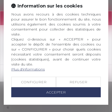
logements
Information sur les cookies
Lire la suite
Nous avons recours à des cookies techniques
INFORMATION
pour assurer le bon fonctionnement du site, nous
Droit immobilier
utilisons également des cookies soumis à votre
Loyer d'un logement soumis à la "loi
consentement pour collecter des statistiques de
1948" - Actualités du Droit- Lamy
visite.
Attention le Cabinet a changé d'adresse !
Cliquez ci-dessous sur « ACCEPTER » pour
Lire la suite
accepter le dépôt de l'ensemble des cookies ou
Retrouvez-nous désormais au 41 Rue Roussy à
sur « CONFIGURER » pour choisir quels cookies
Nîmes
nécessitant votre consentement seront déposés
Droit immobilier
(cookies statistiques), avant de continuer votre
Devenir propriétaire : le #PTZ élargi, ça
visite du site.
change quoi ?
Plus d'informations
OK
Lire la suite
CONFIGURER
REFUSER
Droit immobilier
ACCEPTER
Immobilier : quels sont les bons usages
de la SCI
Lire la suite