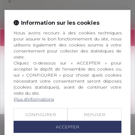
Lire la suite
Droit des assurances
Information sur les cookies
Cambriolage sans effraction: quels sont
Nous avons recours à des cookies techniques
vos droits ?
INFORMATION
pour assurer le bon fonctionnement du site, nous
Lire la suite
utilisons également des cookies soumis à votre
consentement pour collecter des statistiques de
visite.
Attention le Cabinet a changé d'adresse !
Droit des assurances
Cliquez ci-dessous sur « ACCEPTER » pour
Qu'est-ce que l'assurance décès
accepter le dépôt de l'ensemble des cookies ou
Retrouvez-nous désormais au 41 Rue Roussy à
sur « CONFIGURER » pour choisir quels cookies
temporaire ?
Nîmes
nécessitant votre consentement seront déposés
Lire la suite
(cookies statistiques), avant de continuer votre
visite du site.
Plus d'informations
Droit des assurances
OK
Conduite accompagnée et assurance
CONFIGURER
REFUSER
auto
Lire la suite
ACCEPTER