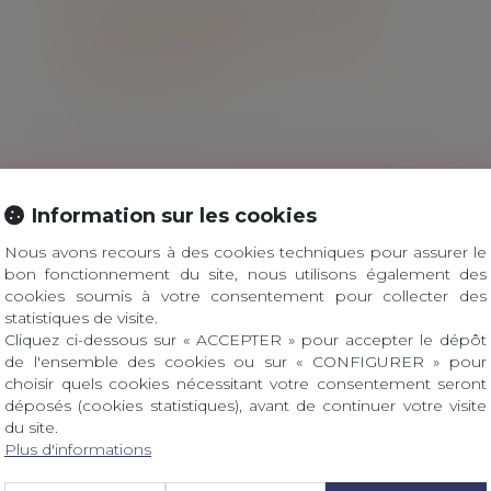
Un voisin n'est pas toujours
obligé de prêter son terrain
pour des travaux
Lire la suite
Droit immobilier
/
Droit de la construction
Information sur les cookies
INFORMATION
Le diagnostic amiante avant
Nous avons recours à des cookies techniques pour assurer le
travaux n’est obligatoire qu’en
bon fonctionnement du site, nous utilisons également des
cas de démolition
cookies soumis à votre consentement pour collecter des
Attention le Cabinet a changé d'adresse !
statistiques de visite.
Cliquez ci-dessous sur « ACCEPTER » pour accepter le dépôt
Lire la suite
de l'ensemble des cookies ou sur « CONFIGURER » pour
Retrouvez-nous désormais au 41 Rue Roussy à Nîmes
choisir quels cookies nécessitant votre consentement seront
déposés (cookies statistiques), avant de continuer votre visite
du site.
Plus d'informations
Droit immobilier
/
Droit de la construction
OK