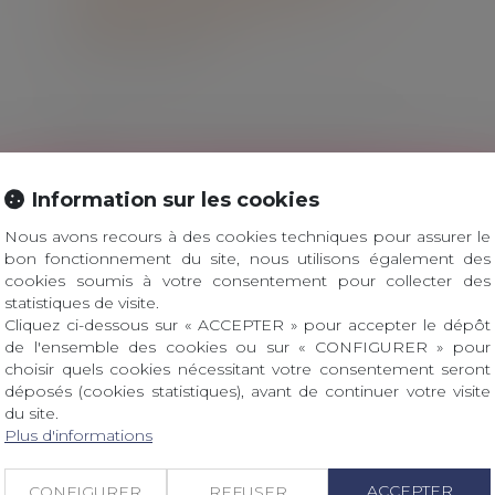
déduisant la retenue de
garantie de 5 %
Lire la suite
Droit immobilier
/
Droit de la construction
Maison individuelle : bien
Information sur les cookies
INFORMATION
décrypter les contrats des
Nous avons recours à des cookies techniques pour assurer le
constructeurs
bon fonctionnement du site, nous utilisons également des
cookies soumis à votre consentement pour collecter des
Lire la suite
Attention le Cabinet a changé d'adresse !
statistiques de visite.
Cliquez ci-dessous sur « ACCEPTER » pour accepter le dépôt
de l'ensemble des cookies ou sur « CONFIGURER » pour
Retrouvez-nous désormais au 41 Rue Roussy à Nîmes
choisir quels cookies nécessitant votre consentement seront
déposés (cookies statistiques), avant de continuer votre visite
Droit immobilier
/
Droit de la construction
du site.
Plus d'informations
Assurance dommages-ouvrage :
OK
obligation de répondre dans les
60 jours à toute déclaration de
ACCEPTER
CONFIGURER
REFUSER