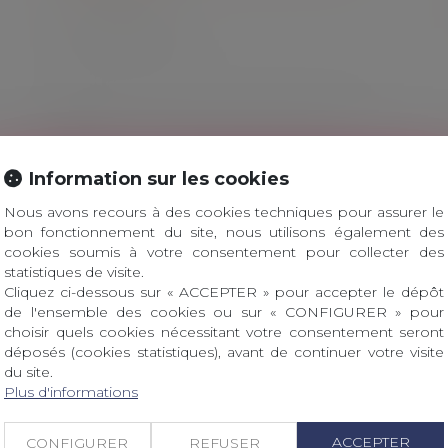
Lire la suite
Droit commercial
/
Droit de la concurrence
Validité des clauses de non-
Information sur les cookies
INFORMATION
concurrence et primauté du
Nous avons recours à des cookies techniques pour assurer le
droit européen
bon fonctionnement du site, nous utilisons également des
cookies soumis à votre consentement pour collecter des
Lire la suite
Attention le Cabinet a changé d'adresse !
statistiques de visite.
Cliquez ci-dessous sur « ACCEPTER » pour accepter le dépôt
de l'ensemble des cookies ou sur « CONFIGURER » pour
Retrouvez-nous désormais au 41 Rue Roussy à Nîmes
choisir quels cookies nécessitant votre consentement seront
déposés (cookies statistiques), avant de continuer votre visite
Droit immobilier
/
Baux d'habitation
du site.
Plus d'informations
Proposition de loi visant à
OK
renforcer les outils de
régulation des meublés de
ACCEPTER
CONFIGURER
REFUSER