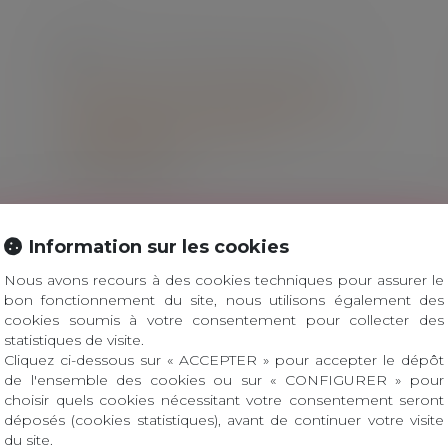
Droit immobilier
/
Droit de la construction
Sécurisation des projets de
construction : les certificats de
projet pourraient être
généralisés
Lire la suite
Information sur les cookies
INFORMATION
Droit immobilier
/
Droit de la construction
Nous avons recours à des cookies techniques pour assurer le
bon fonctionnement du site, nous utilisons également des
Permis de construire: la
cookies soumis à votre consentement pour collecter des
procédure bientôt
Attention le Cabinet a changé d'adresse !
statistiques de visite.
dématérialisée à 100% ? - Droit
Cliquez ci-dessous sur « ACCEPTER » pour accepter le dépôt
de la construction
de l'ensemble des cookies ou sur « CONFIGURER » pour
Retrouvez-nous désormais au 41 Rue Roussy à Nîmes
Lire la suite
choisir quels cookies nécessitant votre consentement seront
déposés (cookies statistiques), avant de continuer votre visite
du site.