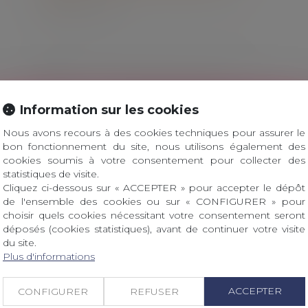
Lire la suite
Droit immobilier
/
Droit de la construction
L'attestation de conformité des
Information sur les cookies
travaux est-elle nécessaire pour
INFORMATION
Nous avons recours à des cookies techniques pour assurer le
vendre un immeuble ?
bon fonctionnement du site, nous utilisons également des
cookies soumis à votre consentement pour collecter des
Lire la suite
Attention le Cabinet a changé d'adresse !
statistiques de visite.
Cliquez ci-dessous sur « ACCEPTER » pour accepter le dépôt
de l'ensemble des cookies ou sur « CONFIGURER » pour
Retrouvez-nous désormais au 41 Rue Roussy à Nîmes
choisir quels cookies nécessitant votre consentement seront
déposés (cookies statistiques), avant de continuer votre visite
Droit commercial
/
Droit de la concurrence
du site.
Commission européenne : une
Plus d'informations
OK
enquête sur les pratiques
d'Apple
ACCEPTER
CONFIGURER
REFUSER