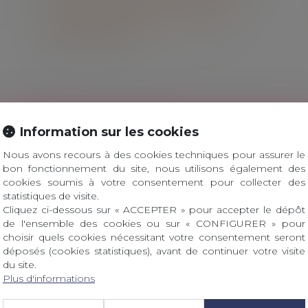
d’achat : focus sur les clauses
abusives et l’information du
consommateur
Lire la suite
Droit commercial
Information sur les cookies
Rupture brutale des relations
INFORMATION
commerciales établies :
Nous avons recours à des cookies techniques pour assurer le
précisions sur l’appréciation du
bon fonctionnement du site, nous utilisons également des
préavis de rupture
cookies soumis à votre consentement pour collecter des
Attention le Cabinet a changé d'adresse !
statistiques de visite.
Lire la suite
Cliquez ci-dessous sur « ACCEPTER » pour accepter le dépôt
de l'ensemble des cookies ou sur « CONFIGURER » pour
Retrouvez-nous désormais au 41 Rue Roussy à Nîmes
choisir quels cookies nécessitant votre consentement seront
déposés (cookies statistiques), avant de continuer votre visite
du site.
Droit commercial
/
Baux commerciaux
Plus d'informations
OK
L'indice des loyers
commerciaux (ILC) : un repère