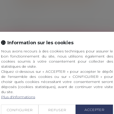
police
Lire la suite
Droit commercial
/
Baux commerciaux
Application aux baux en cours
Information sur les cookies
de la loi Pinel et
INFORMATION
imprescriptibilité du réputé non
Nous avons recours à des cookies techniques pour assurer le
écrit
bon fonctionnement du site, nous utilisons également des
Lire la suite
cookies soumis à votre consentement pour collecter des
Attention le Cabinet a changé d'adresse !
statistiques de visite.
Cliquez ci-dessous sur « ACCEPTER » pour accepter le dépôt
de l'ensemble des cookies ou sur « CONFIGURER » pour
Retrouvez-nous désormais au 41 Rue Roussy à Nîmes
choisir quels cookies nécessitant votre consentement seront
Droit immobilier
/
Droit de la construction
déposés (cookies statistiques), avant de continuer votre visite
du site.
Un voisin n'est pas toujours
Plus d'informations
OK
obligé de prêter son terrain
pour des travaux
ACCEPTER
CONFIGURER
REFUSER